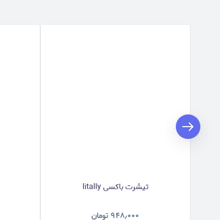
تیشرت باکسی litally
س
۹۴۸٫۰۰۰
تومان