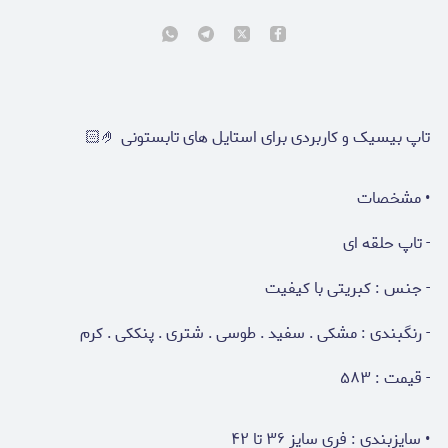
تاپ بیسیک و کاربردی برای استایل های تابستونی 🤌🏻
• مشخصات
- تاپ حلقه ای
- جنس : کبریتی با کیفیت
- رنگبندی : مشکی ‌. سفید . طوسی ‌. شتری . پنککی . کرم
- قیمت : ۵۸۳
• سایزبندی : فری سایز ۳۶ تا ۴۲