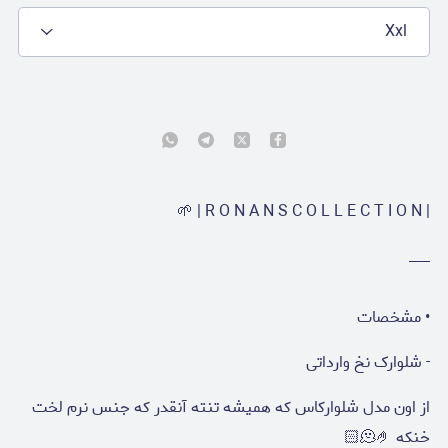
Xxl
| R O N A N S C O L L E C T I O N | 🌱
___
• مشخصات
- شلوارک نخ وارداتی
از اون مدل شلوارکاس که همیشه تنته آنقدر که جنس نرم لخت
خنکه 🫠🤌🏻