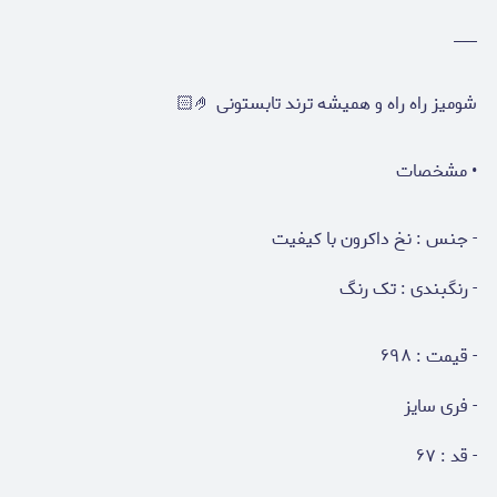
___
شومیز راه راه و همیشه ترند تابستونی 🤌🏻
• مشخصات
- جنس : نخ داکرون با کیفیت
- رنگبندی : تک رنگ
- قیمت : ۶۹۸
- فری سایز
- قد : ۶۷