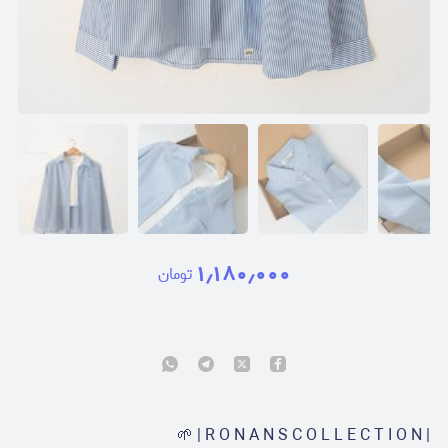
۱٫۱۸۰٫۰۰۰
تومان
| R O N A N S C O L L E C T I O N | 🌱