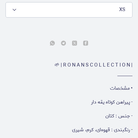
XS
| R O N A N S C O L L E C T I O N | 🌱
_______
• مشخصات
- پیراهن کوتاه یقه دار
- جنس : کتان
- رنگبندی : قهوه‌ای، کرم، شیری